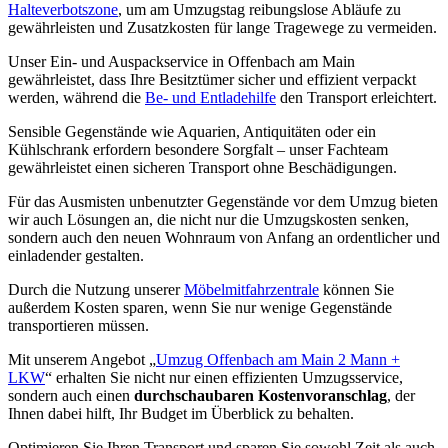
Halteverbotszone
, um am Umzugstag reibungslose Abläufe zu
gewährleisten und Zusatzkosten für lange Tragewege zu vermeiden.
Unser Ein- und Auspackservice in Offenbach am Main
gewährleistet, dass Ihre Besitztümer sicher und effizient verpackt
werden, während die
Be- und Entladehilfe
den Transport erleichtert.
Sensible Gegenstände wie Aquarien, Antiquitäten oder ein
Kühlschrank erfordern besondere Sorgfalt – unser Fachteam
gewährleistet einen sicheren Transport ohne Beschädigungen.
Für das Ausmisten unbenutzter Gegenstände vor dem Umzug bieten
wir auch Lösungen an, die nicht nur die Umzugskosten senken,
sondern auch den neuen Wohnraum von Anfang an ordentlicher und
einladender gestalten.
Durch die Nutzung unserer
Möbelmitfahrzentrale
können Sie
außerdem Kosten sparen, wenn Sie nur wenige Gegenstände
transportieren müssen.
Mit unserem Angebot „
Umzug Offenbach am Main 2 Mann +
LKW
“ erhalten Sie nicht nur einen effizienten Umzugsservice,
sondern auch einen
durchschaubaren Kostenvoranschlag
, der
Ihnen dabei hilft, Ihr Budget im Überblick zu behalten.
Optimieren Sie Ihren Transport und sparen Sie sowohl Zeit als auch