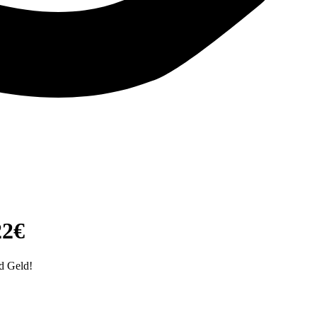
22€
d Geld!