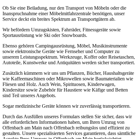
Ob Sie eine Beiladung, nur den Transport von Möbeln oder die
Inanspruchnahme einer Möbelmitfahrzentrale benötigen, unser
Service deckt ein breites Spektrum an Transportgütern ab.
Wir befördern Umzugskisten, Fahrräder, Fitnessgeräte sowie
Sportausrüstung wie Ski oder Snowboards.
Ebenso gehören Campingausrüstung, Möbel, Musikinstrumente
sowie elektronische Geräte wie Fernseher und Computer zu
unserem Leistungsspektrum. Werkzeuge, Koffer oder Reisetaschen,
Autoteile, Kunstwerke und Antiquitäten werden sicher transportiert.
Zusätzlich kümmern wir uns um Pflanzen, Bücher, Haushaltsgeräte
wie Kaffeemaschinen oder Mikrowellen sowie Baumaterialien wie
Fliesen und Holz. Auch Wein, Spirituosen, Kinderwagen,
Kindersitze sowie Zubehör für Haustiere wie Käfige und Betten
sind Teil unseres Angebots.
Sogar medizinische Geräte können wir zuverlässig transportieren.
Durch das Ausfüllen unseres Formulars stellen Sie sicher, dass wir
alle erforderlichen Informationen haben, um Ihren Umzug von
Offenbach am Main nach Offenbach reibungslos und effizient zu
gestalten. Unsere spezialisierten Services garantieren, dass sämtliche
Aspekte Ihres Umzugs in Offenbach am Main berücksichtigt